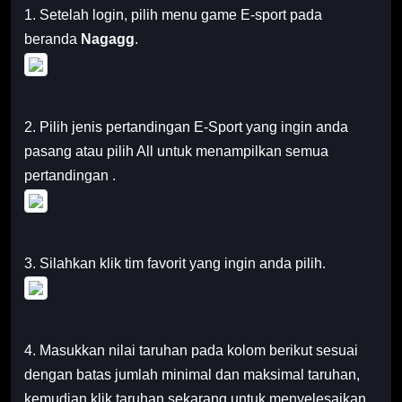
1. Setelah login, pilih menu game E-sport pada
beranda
Nagagg
.
2. Pilih jenis pertandingan E-Sport yang ingin anda
pasang atau pilih All untuk menampilkan semua
pertandingan .
3. Silahkan klik tim favorit yang ingin anda pilih.
4. Masukkan nilai taruhan pada kolom berikut sesuai
dengan batas jumlah minimal dan maksimal taruhan,
kemudian klik taruhan sekarang untuk menyelesaikan