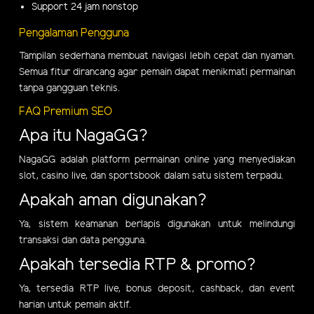
Support 24 jam nonstop
Pengalaman Pengguna
Tampilan sederhana membuat navigasi lebih cepat dan nyaman.
Semua fitur dirancang agar pemain dapat menikmati permainan
tanpa gangguan teknis.
FAQ Premium SEO
Apa itu NagaGG?
NagaGG adalah platform permainan online yang menyediakan
slot, casino live, dan sportsbook dalam satu sistem terpadu.
Apakah aman digunakan?
Ya, sistem keamanan berlapis digunakan untuk melindungi
transaksi dan data pengguna.
Apakah tersedia RTP & promo?
Ya, tersedia RTP live, bonus deposit, cashback, dan event
harian untuk pemain aktif.