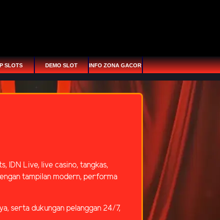
P SLOTS
DEMO SLOT
INFO ZONA GACOR
 IDN Live, live casino, tangkas,
 dengan tampilan modern, performa
ya, serta dukungan pelanggan 24/7,