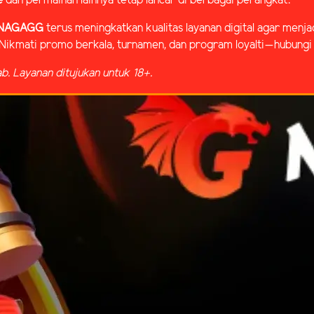
e
dan permainan lainnya tetap lancar di berbagai perangkat.
NAGAGG
terus meningkatkan kualitas layanan digital agar menja
. Nikmati promo berkala, turnamen, dan program loyalti—hubungi 
. Layanan ditujukan untuk 18+.