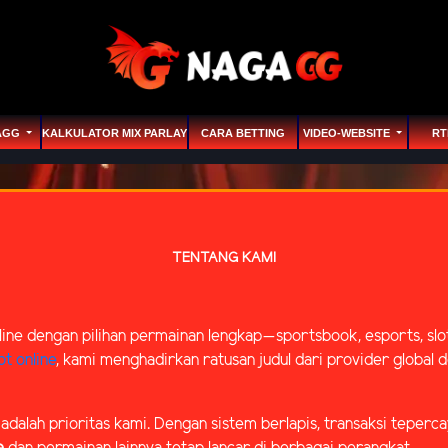
AGG
KALKULATOR MIX PARLAY
CARA BETTING
VIDEO-WEBSITE
RT
TENTANG KAMI
ine dengan pilihan permainan lengkap—sportsbook, esports, slots,
ot online
, kami menghadirkan ratusan judul dari provider global
lah prioritas kami. Dengan sistem berlapis, transaksi teperca