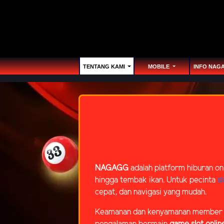
TENTANG KAMI
MOBILE
INFO NAG
NAGAGG
adalah platform hiburan onl
hingga tembak ikan. Untuk pecinta
sl
cepat, dan navigasi yang mudah.
Keamanan dan kenyamanan member ada