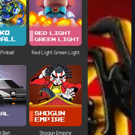
 Pinball
Red Light Green Light
al Bet
Shogun Empire