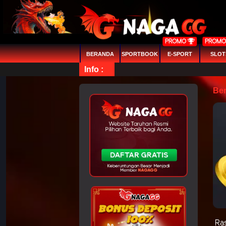
PROMO
PROM
BERANDA
SPORTBOOK
E-SPORT
SLOT
Info :
Selamat Datang Di Nagagg 
Be
Ras