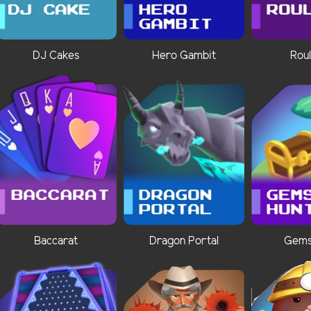
DJ Cakes
Hero Gambit
Rou
Baccarat
Dragon Portal
Gems