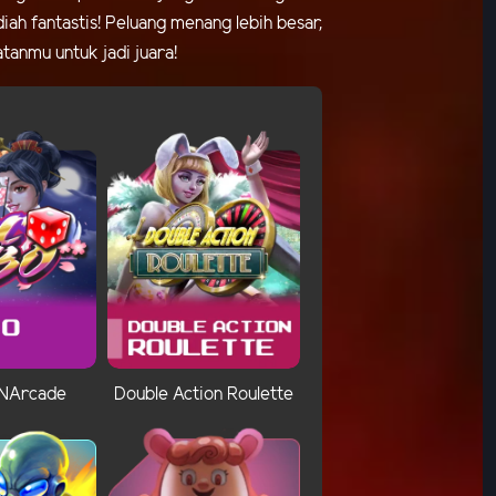
h fantastis! Peluang menang lebih besar,
anmu untuk jadi juara!
DNArcade
Double Action Roulette