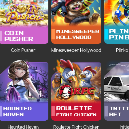
Coin Pusher
Minesweeper Hollywood
Plinko
Haunted Haven
Roulette Fight Chicken
Initi