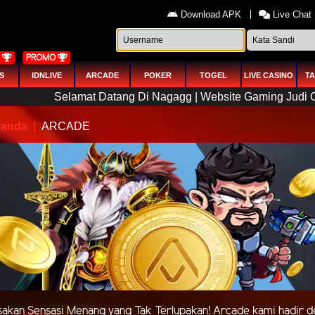
Download APK
Live Chat
O
PROMO
S
IDNLIVE
ARCADE
POKER
TOGEL
LIVE CASINO
T
| Website Gaming Judi Online Terbaik & Terpercaya Deng
randa
ARCADE
akan Sensasi Menang yang Tak Terlupakan! Arcade kami hadir de