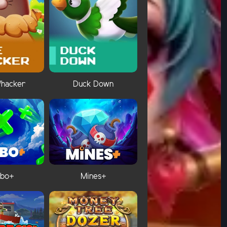
Whacker
Duck Down
mbo+
Mines+