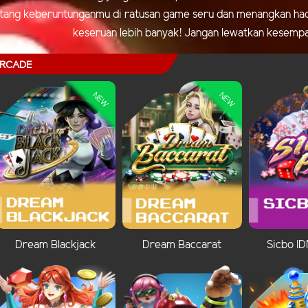
tang keberuntunganmu di ratusan game seru dan menangkan hadia
keseruan lebih banyak! Jangan lewatkan kesempat
RCADE
NEW
NEW
Dream Blackjack
Dream Baccarat
Sicbo I