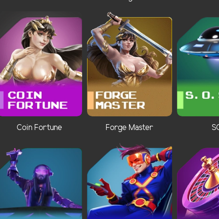
Coin Fortune
Forge Master
S