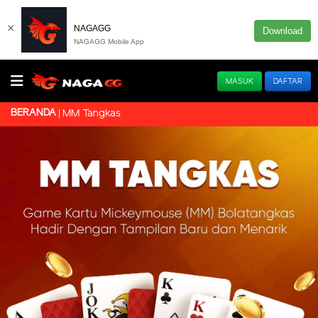
×
NAGAGG
Download
NAGAGG Mobile App
MASUK
DAFTAR
BERANDA
MM Tangkas